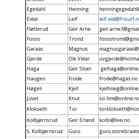
Egedahl
Henning
henningegedahl
Eidal
Leif
leif-eid@frisurf.
Fløtterud
Geir Arne
geir.arne.f@gmai
Fosso
Trond
fossotrond@gma
Garaas
Magnus
magnusgaraas@h
Gjerde
Ole Vidar
ovgjerde@hotmai
Haga
Geir Stian
geihaga@online
Haugen
Frode
frode@hagas.no
Høgeli
Kjell
kjelhoeg@online
Juvet
Knut
so-bm@online.n
Klokseth
Tor
torklokseth@hot
Kolbjørnsrud
Geir Erland
kolbi@live.no
S. Kolbjørnsrud
Guro
guro.storebraat