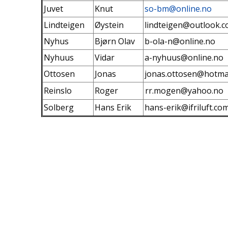
Juvet
Knut
so-bm@online.no
Lindteigen
Øystein
lindteigen@outlook.
Nyhus
Bjørn Olav
b-ola-n@online.no
Nyhuus
Vidar
a-nyhuus@online.no
Ottosen
Jonas
jonas.ottosen@hotma
Reinslo
Roger
rr.mogen@yahoo.no
Solberg
Hans Erik
hans-erik@ifriluft.co