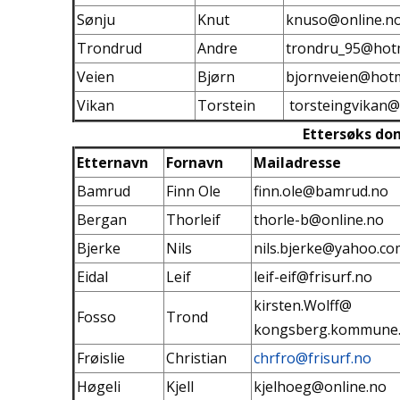
Sønju
Knut
knuso@online.n
Trondrud
Andre
trondru_95@hot
Veien
Bjørn
bjornveien@hotm
Vikan
Torstein
torsteingvikan@
Ettersøks d
Etternavn
Fornavn
Mailadresse
Bamrud
Finn Ole
finn.ole@bamrud.no
Bergan
Thorleif
thorle-b@online.no
Bjerke
Nils
nils.bjerke@yahoo.co
Eidal
Leif
leif-eif@frisurf.no
kirsten.Wolff@
Fosso
Trond
kongsberg.kommune
Frøislie
Christian
chrfro@frisurf.no
Høgeli
Kjell
kjelhoeg@online.no