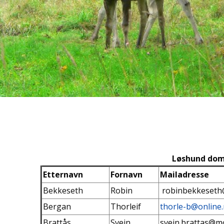
Løshund do
Etternavn
Fornavn
Mailadresse
Bekkeseth
Robin
robinbekkeseth
Bergan
Thorleif
thorle-b@online
Brattås
Svein
svein.brattas@m