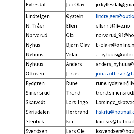
Kyllesdal
Jan Olav
jo.kyllesdal@gma
Lindteigen
Øystein
lindteigen@outl
N. Tråen
Ellen
ellennt@live.no
Narverud
Ola
narverud_91@ho
Nyhus
Bjørn Olav
b-ola-n@online.
Nyhuus
Vidar
a-nyhuus@onlin
Nyhuus
Anders
anders_nyhuus@
Ottosen
Jonas
jonas.ottosen@h
Rydgren
Rune
rune.rydgren@li
Simensrud
Trond
trond.simensru
Skatvedt
Lars-Inge
Larsinge_skatve
Skriudalen
Herbrand
hskriu@hotmail.
Stenbek
Kim
kim-srv@hotmail
Svendsen
Lars Ole
losvendsen@hot