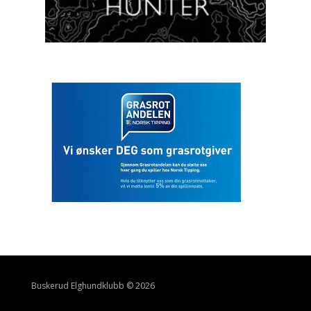
Buskerud Elghundklubb © 2026