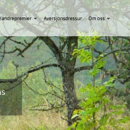
Vandrepremier
Aversjonsdressur
Om oss
ns