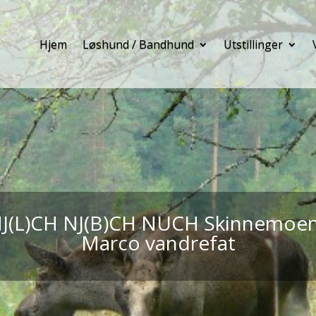
Hjem
Løshund / Bandhund
Utstillinger
J(L)CH NJ(B)CH NUCH Skinnemoe
Marco vandrefat