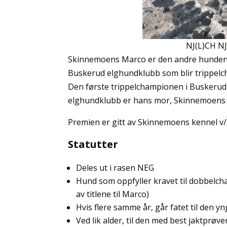
NJ(L)CH N
Skinnemoens Marco er den andre hunden
Buskerud elghundklubb som blir trippel
Den første trippelchampionen i Buskerud
elghundklubb er hans mor, Skinnemoens
Premien er gitt av Skinnemoens kennel v/L
Statutter
Deles ut i rasen NEG
Hund som oppfyller kravet til dobbelch
av titlene til Marco)
Hvis flere samme år, går fatet til den y
Ved lik alder, til den med best jaktprøve