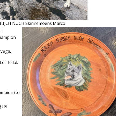
J(B)CH NUCH Skinnemoens Marco
 i
champion.
 Vega.
eif Eidal.
ampion (to
ngste
r