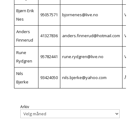
Bjørn Erik
95057571
bjornenes@live.no
Vikersu
Nes
Anders
41327836
anders.finnerud@hotmail.com
Vikersu
Finnerud
Rune
95782441
rune.rydgren@live.no
Vikersu
Rydgren
Nils
93424050
nils.bjerke@yahoo.com
Åmot
Bjerke
Arkiv