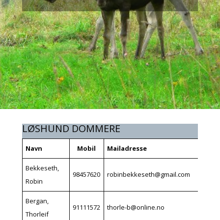
LØSHUND DOMMERE
Navn
Mobil
Mailadresse
Bekkeseth,
98457620
robinbekkeseth@gmail.com
Robin
Bergan,
91111572
thorle-b@online.no
Thorleif