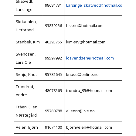
Skatvedt,
98684731
Larsinge_skatvedt@hotmail.com
Lars Inge
Skriudalen,
93839256
hskriu@hotmail.com
Herbrand
Stenbek, Kim
40293755
kim-srv@hotmail.com
Svendsen,
99597992
losvendsen@hotmail.com
Lars Ole
Sønju, Knut
95781645
knuso@online.no
Trondrud,
48078569
trondru_95@hotmail.com
Andre
Tråen, Ellen
95780788
ellennt@live.no
Nørstegård
Veien, Bjørn
91674100
bjornveien@hotmail.com