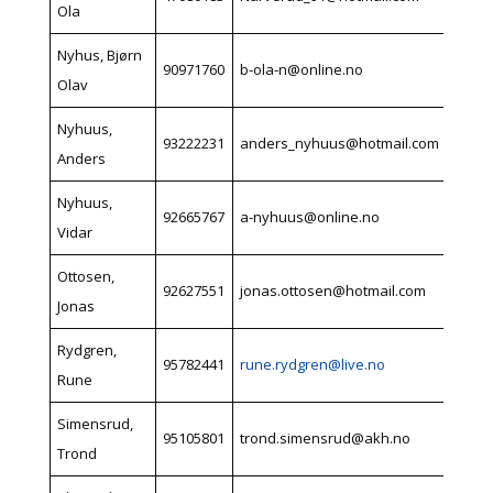
Ola
Nyhus, Bjørn
90971760
b-ola-n@online.no
Olav
Nyhuus,
93222231
anders_nyhuus@hotmail.com
Anders
Nyhuus,
92665767
a-nyhuus@online.no
Vidar
Ottosen,
92627551
jonas.ottosen@hotmail.com
Jonas
Rydgren,
95782441
rune.rydgren@live.no
Rune
Simensrud,
95105801
trond.simensrud@akh.no
Trond