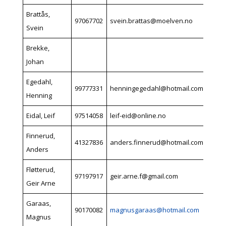
Brattås,
97067702
svein.brattas@moelven.no
Svein
Brekke,
Johan
Egedahl,
99777331
henningegedahl@hotmail.com
Henning
Eidal, Leif
97514058
leif-eid@online.no
Finnerud,
41327836
anders.finnerud@hotmail.com
Anders
Fløtterud,
97197917
geir.arne.f@gmail.com
Geir Arne
Garaas,
90170082
magnusgaraas@hotmail.com
Magnus