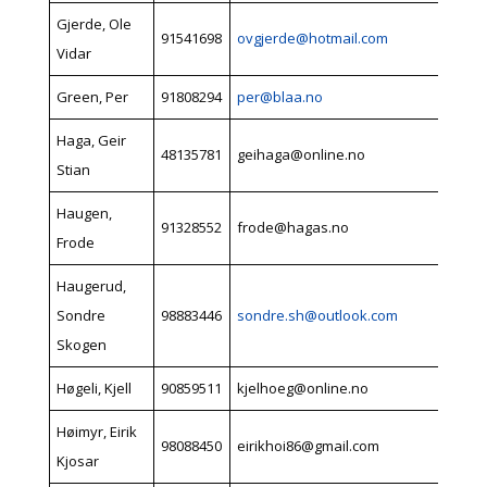
Gjerde, Ole
91541698
ovgjerde@hotmail.com
Vidar
Green, Per
91808294
per@blaa.no
Haga, Geir
48135781
geihaga@online.no
Stian
Haugen,
91328552
frode@hagas.no
Frode
Haugerud,
Sondre
98883446
sondre.sh@outlook.com
Skogen
Høgeli, Kjell
90859511
kjelhoeg@online.no
Høimyr, Eirik
98088450
eirikhoi86@gmail.com
Kjosar