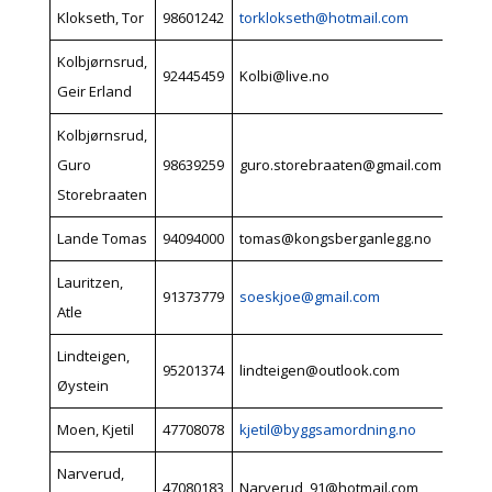
Klokseth, Tor
98601242
torklokseth@hotmail.com
Kolbjørnsrud,
92445459
Kolbi@live.no
Geir Erland
Kolbjørnsrud,
Guro
98639259
guro.storebraaten@gmail.com
Storebraaten
Lande Tomas
94094000
tomas@kongsberganlegg.no
Lauritzen,
91373779
soeskjoe@gmail.com
Atle
Lindteigen,
95201374
lindteigen@outlook.com
Øystein
Moen, Kjetil
47708078
kjetil@byggsamordning.no
Narverud,
47080183
Narverud_91@hotmail.com