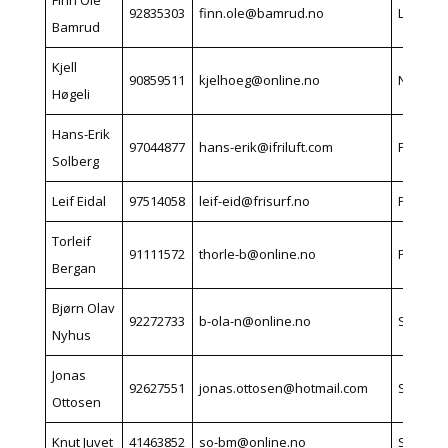
Finn Ole
92835303
finn.ole@bamrud.no
Lier
Bamrud
Kjell
90859511
kjelhoeg@online.no
Noresu
Høgeli
Hans-Erik
97044877
hans-erik@ifriluft.com
Prestfo
Solberg
Leif Eidal
97514058
leif-eid@frisurf.no
Prestfo
Torleif
91111572
thorle-b@online.no
Prestfo
Bergan
Bjørn Olav
92272733
b-ola-n@online.no
Sokna
Nyhus
Jonas
92627551
jonas.ottosen@hotmail.com
Sokna
Ottosen
Knut Juvet
41463852
so-bm@online.no
Sokna