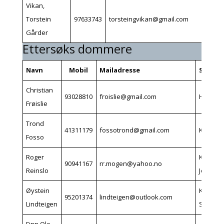
Vikan,
Torstein
97633743
torsteingvikan@gmail.com
Gårder
Ettersøks dommere
Navn
Mobil
Mailadresse
Sted
Christian
93028810
froislie@gmail.com
Hønefo
Frøislie
Trond
41311179
fossotrond@gmail.com
Kongsb
Fosso
Roger
Kongsbe
90941167
rr.mogen@yahoo.no
Reinslo
Jondale
Øystein
Kongsbe
95201374
lindteigen@outlook.com
Lindteigen
Svene