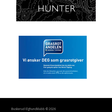
Buskerud Elghundklubb © 2026