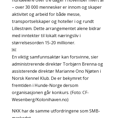
hundeeiere over tre dager i november hvert år
– over 30 000 mennesker er innom og skaper
aktivitet og arbeid for både messe,
transportselskaper og hoteller i og rundt
Lillestrøm. Dette arrangementet alene bidrar
med inntekter til lokalt næringsliv i
størrelsesorden 15-20 millioner.
￼
En viktig samfunnsaktør kan forsvinne, sier
administrerende direktør Torbjørn Brenna og
assisterende direktør Marianne Ono Njøten i
Norsk Kennel Klub. De er bekymret for
fremtiden i Hunde-Norge dersom
organisasjonen går konkurs. (Foto: CF-
Wesenberg/Kolonihaven.no)
NKK har de samme utfordringene som SMB-