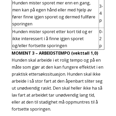
Hunden mister sporet mer enn en gang,
3-
men kan på egen hånd eller med hjelp av
4
fører finne igjen sporet og dermed fullføre
p
sporingen
Hunden mister sporet etter kort tid og er
0-
ikke interessert i å finne igjen sporet
2
og/eller fortsette sporingen
p
MOMENT 3 – ARBEIDSTEMPO (vekttall 1,0)
Hunden skal arbeide i et rolig tempo og på en
måte som gjør at den kan fungere effektivt i en
praktisk ettersøkssituasjon. Hunden skal ikke
arbeide i så stor fart at den åpenbart sliter seg
ut unødvendig raskt. Den skal heller ikke ha så
lav fart at arbeidet tar unødvendig lang tid,
eller at den til stadighet må oppmuntres til å
fortsette sporingen.