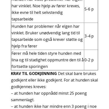
har vinklet. Noe hjelp av fører kreves,
5-6 p
ikke evne til helt selvstendig
tapsarbeide
Hunden har problemer når elgen har
vinklet. Bruker unødvendig lang tid til
3-4 p
tapsarbeide som også krever støtte og
hjelp fra fører
Fører må hele tiden styre hunden med
lina og til stadighet oppmuntre den til å
0-2 p
fortsette sporingen
KRAV TIL GODKJENNING
Det skal bare brukes
godkjent eller ikke godkjent. For at hunden skal
godkjennes kreves:
– at hunden har oppnådd minst 25 poeng
sammenlagt.
– at hunden ikke har mindre enn 3 poeng i noe