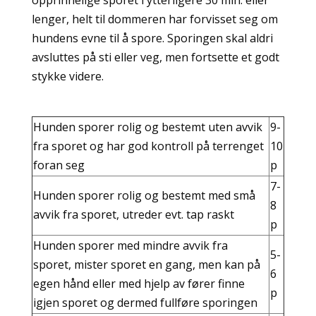
opprinnelige sporet i ytterligere 30 min. eller
lenger, helt til dommeren har forvisset seg om
hundens evne til å spore. Sporingen skal aldri
avsluttes på sti eller veg, men fortsette et godt
stykke videre.
Hunden sporer rolig og bestemt uten avvik
9-
fra sporet og har god kontroll på terrenget
10
foran seg
p
7-
Hunden sporer rolig og bestemt med små
8
avvik fra sporet, utreder evt. tap raskt
p
Hunden sporer med mindre avvik fra
5-
sporet, mister sporet en gang, men kan på
6
egen hånd eller med hjelp av fører finne
p
igjen sporet og dermed fullføre sporingen