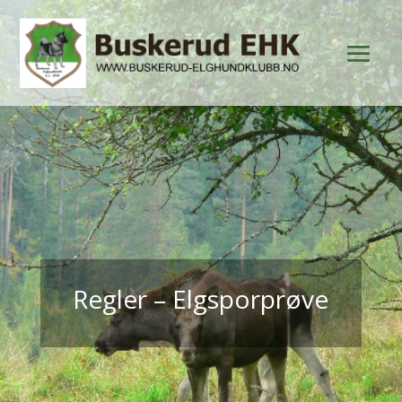
Regler – Elgsporprøve