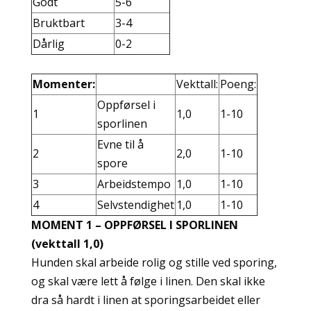
Godt
5-6
Bruktbart
3-4
Dårlig
0-2
Momenter:
Vekttall:
Poeng:
Oppførsel i
1
1,0
1-10
sporlinen
Evne til å
2
2,0
1-10
spore
3
Arbeidstempo
1,0
1-10
4
Selvstendighet
1,0
1-10
MOMENT 1 – OPPFØRSEL I SPORLINEN
(vekttall 1,0)
Hunden skal arbeide rolig og stille ved sporing,
og skal være lett å følge i linen. Den skal ikke
dra så hardt i linen at sporingsarbeidet eller