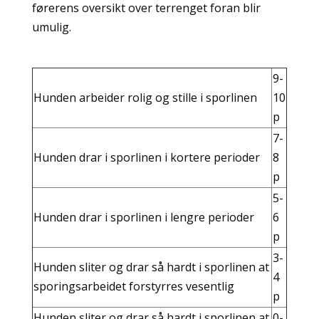
førerens oversikt over terrenget foran blir
umulig.
9-
Hunden arbeider rolig og stille i sporlinen
10
p
7-
Hunden drar i sporlinen i kortere perioder
8
p
5-
Hunden drar i sporlinen i lengre perioder
6
p
3-
Hunden sliter og drar så hardt i sporlinen at
4
sporingsarbeidet forstyrres vesentlig
p
Hunden sliter og drar så hardt i sporlinen at
0-