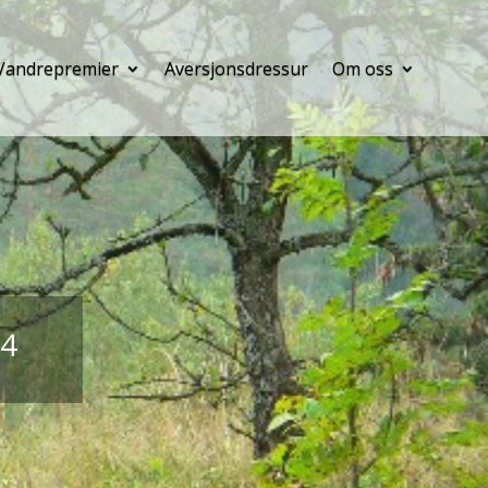
Vandrepremier
Aversjonsdressur
Om oss
4