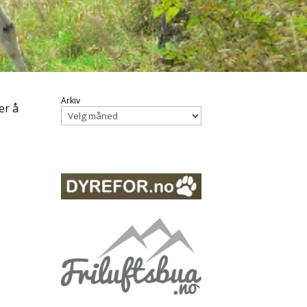
Arkiv
er å