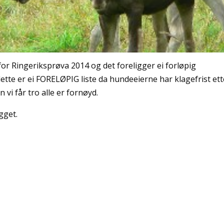
r Ringeriksprøva 2014 og det foreligger ei forløpig
t dette er ei FORELØPIG liste da hundeeierne har klagefrist ett
vi får tro alle er fornøyd.
gget.