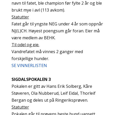
navn til fatet, ble champion før fylte 2 år og ble
brukt mye i avl (113 avkom).
Statutter
Fatet går til yngste NEG under 4 år som oppnår
NJ(L)CH. Høyest poengsum går foran. Eier må
være medlem av BEHK.
Til odel og eie.
Vandrefatet må vinnes 2 ganger med
forskjellige hunder.
SE VINNERLISTEN
SIGDALSPOKALEN 3
Pokalen er gitt av Hans Erik Solberg, Kåre
Støveren, Ola Nubberud, Leif Eidal, Thorleif
Bergan og deles ut på Ringeriksprøven.
Statutter
Pokalen går til prøvens beste hund uansett