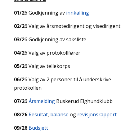
01/2
6 Godkjenning av
innkalling
02/2
6 Valg av årsmøtedirigent og visedirigent
03/2
6 Godkjenning av saksliste
04/2
6 Valg av protokollfører
05/2
6 Valg av tellekorps
06/2
6 Valg av 2 personer til å underskrive
protokollen
07/2
6
Årsmelding
Buskerud Elghundklubb
08/26
Resultat
,
balanse
og
revisjonsrapport
09/26
Budsjett