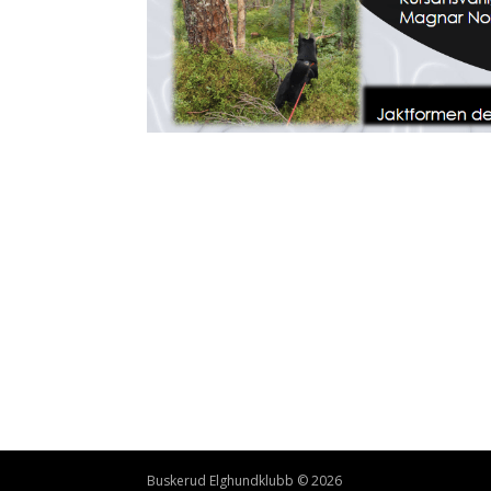
Buskerud Elghundklubb © 2026