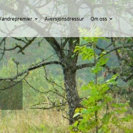
Vandrepremier
Aversjonsdressur
Om oss