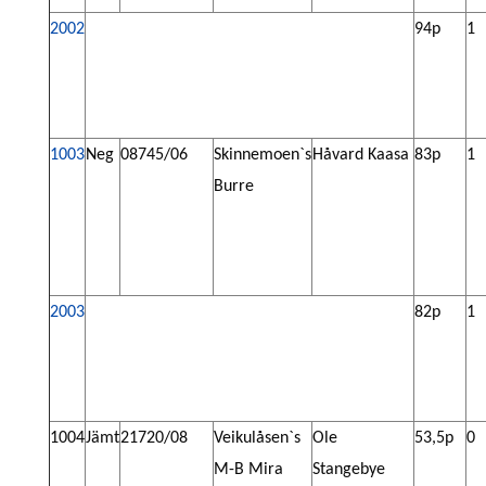
2002
94p
1
1003
Neg
08745/06
Skinnemoen`s
Håvard Kaasa
83p
1
Burre
2003
82p
1
1004
J
ä
mt
21720/08
Veikulåsen`s
Ole
53,5p
0
M-B Mira
Stangebye