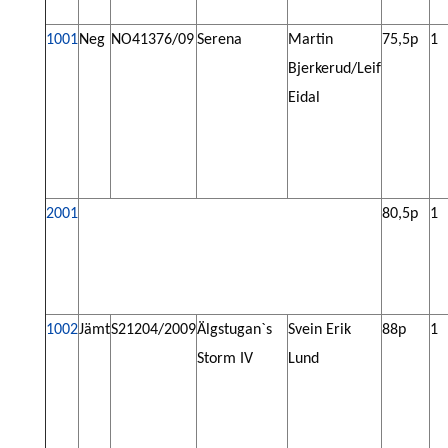
1001
Neg
NO41376/09
Serena
Martin
75,5p
1
Bjerkerud/Leif
Eidal
2001
80,5p
1
1002
J
ä
mt
S21204/2009
Ä
lgstugan`s
Svein Erik
88p
1
Storm IV
Lund