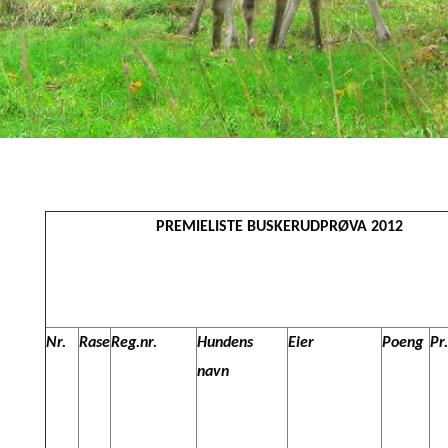
PREMIELISTE BUSKERUDPRØVA 2012
Nr.
Rase
Reg.nr.
Hundens
Eier
Poeng
Pr.
navn