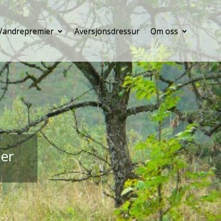
Vandrepremier
Aversjonsdressur
Om oss
er