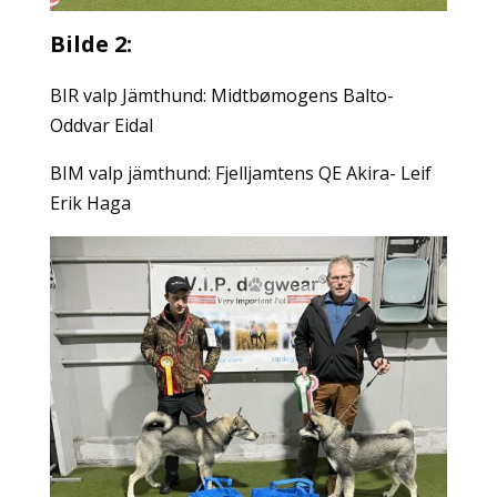
Bilde 2:
BIR valp Jämthund: Midtbømogens Balto-
Oddvar Eidal
BIM valp jämthund: Fjelljamtens QE Akira- Leif
Erik Haga