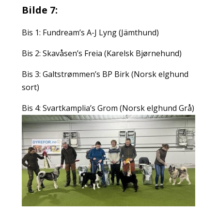
Bilde 7:
Bis 1: Fundream’s A-J Lyng (Jämthund)
Bis 2: Skavåsen’s Freia (Karelsk Bjørnehund)
Bis 3: Galtstrømmen’s BP Birk (Norsk elghund
sort)
Bis 4: Svartkamplia’s Grom (Norsk elghund Grå)