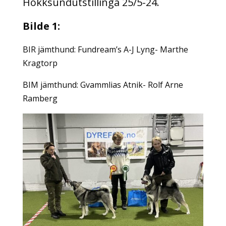
Hokksundutstillinga 25/5-24.
Bilde 1:
BIR jämthund: Fundream’s A-J Lyng- Marthe
Kragtorp
BIM jämthund: Gvammlias Atnik- Rolf Arne
Ramberg