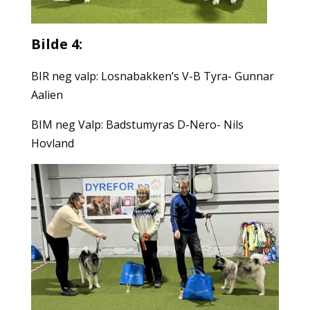
Bilde 4:
BIR neg valp: Losnabakken’s V-B Tyra- Gunnar
Aalien
BIM neg Valp: Badstumyras D-Nero- Nils
Hovland