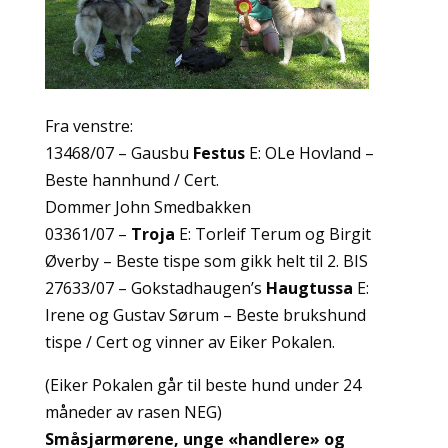
Fra venstre:
13468/07 – Gausbu
Festus
E: OLe Hovland –
Beste hannhund / Cert.
Dommer John Smedbakken
03361/07 –
Troja
E: Torleif Terum og Birgit
Øverby – Beste tispe som gikk helt til 2. BIS
27633/07 – Gokstadhaugen’s
Haugtussa
E:
Irene og Gustav Sørum – Beste brukshund
tispe / Cert og vinner av Eiker Pokalen.
(Eiker Pokalen går til beste hund under 24
måneder av rasen NEG)
Småsjarmørene, unge «handlere» og