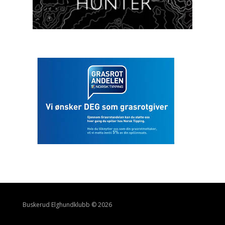
Buskerud Elghundklubb © 2026