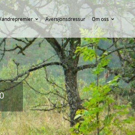
Vandrepremier
Aversjonsdressur
Om oss
0