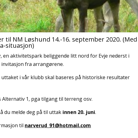
er til NM Løshund 14.-16. september 2020. (Med
a-situasjon)
, en aktivitetspark beliggende litt nord for Evje nederst i
 invitasjon fra arrangørene.
ttaket i vår klubb skal baseres på historiske resultater
 Alternativ 1, pga tilgang til terreng osv.
 du melde deg på til uttak
innen 20. juni
.
rmasjon til
narverud_91@hotmail.com