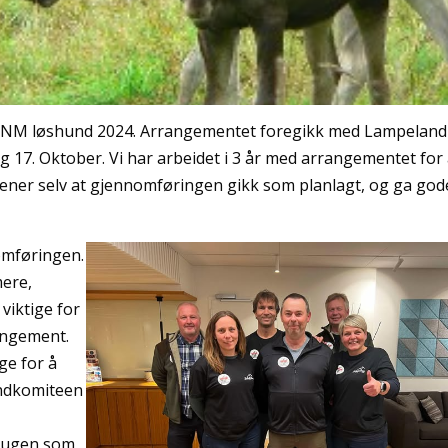
r NM løshund 2024. Arrangementet foregikk med Lampeland
g 17. Oktober. Vi har arbeidet i 3 år med arrangementet for 
 mener selv at gjennomføringen gikk som planlagt, og ga god
nomføringen.
ere,
viktige for
rangement.
ge for å
undkomiteen
 Haugen som