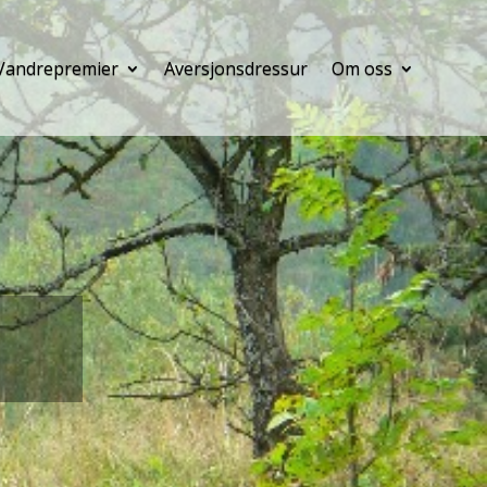
Vandrepremier
Aversjonsdressur
Om oss