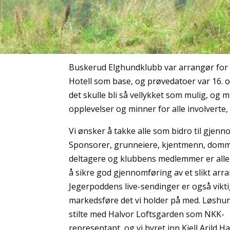
Buskerud Elghundklubb var arrangør fo
Hotell som base, og prøvedatoer var 16. o
det skulle bli så vellykket som mulig, og
opplevelser og minner for alle involverte,
Vi ønsker å takke alle som bidro til gjen
Sponsorer, grunneiere, kjentmenn, domm
deltagere og klubbens medlemmer er alle 
å sikre god gjennomføring av et slikt ar
Jegerpoddens live-sendinger er også vikti
markedsføre det vi holder på med. Løsh
stilte med Halvor Loftsgarden som NKK-
representant, og vi hyret inn Kjell Arild