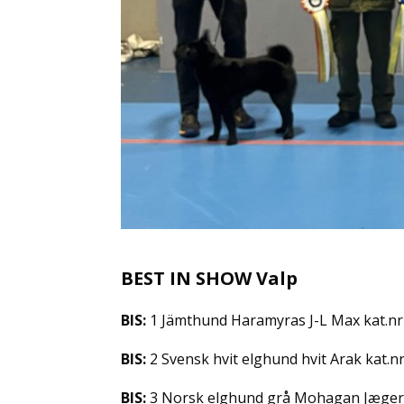
BEST IN SHOW Valp
BIS:
1 Jämthund Haramyras J-L Max kat.nr 
BIS:
2 Svensk hvit elghund hvit Arak kat.n
BIS:
3 Norsk elghund grå Mohagan Jæger ka