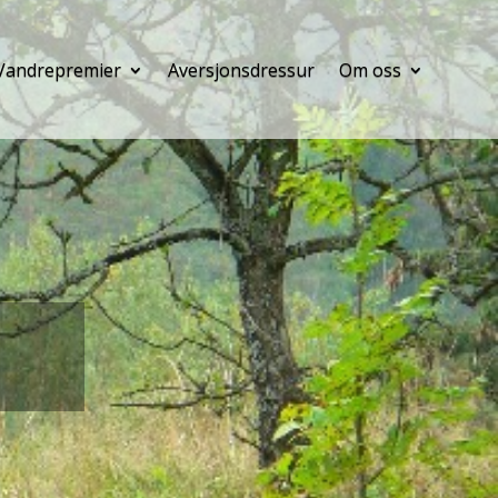
Vandrepremier
Aversjonsdressur
Om oss