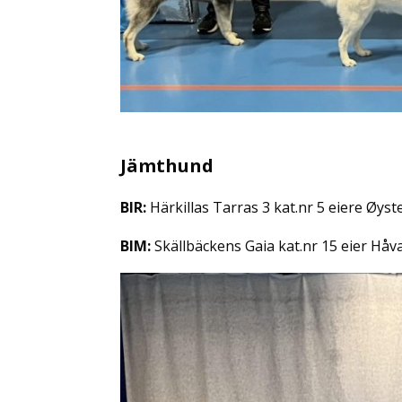
Jämthund
BIR:
Härkillas Tarras 3 kat.nr 5 eiere Øys
BIM:
Skällbäckens Gaia kat.nr 15 eier Håv