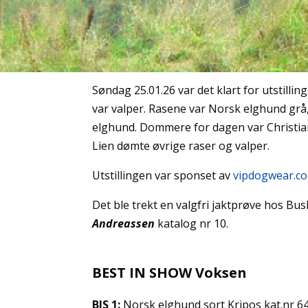
Søndag 25.01.26 var det klart for utstilli
var valper. Rasene var Norsk elghund grå,
elghund. Dommere for dagen var Christia
Lien dømte øvrige raser og valper.
Utstillingen var sponset av
vipdogwear.c
Det ble trekt en valgfri jaktprøve hos Bu
Andreassen
katalog nr 10.
BEST IN SHOW Voksen
BIS 1:
Norsk elghund sort Kripos kat.nr 6