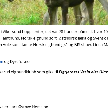
ng i Vikersund hoppsenter, det var 78 hunder påmeldt hvor 10
 Jämthund, Norsk elghund sort, Østsibirsk laika og Svensk 
n Vole som dømte Norsk elghund grå og BIS show, Linda M
om
og Dyrefor.no.
skerud elghundklubb som gikk til
Elgtjernets Vesla
eier Olav
4 eier Lars Østbye Hemsing