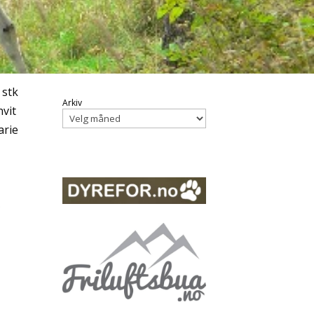
 stk
Arkiv
hvit
arie