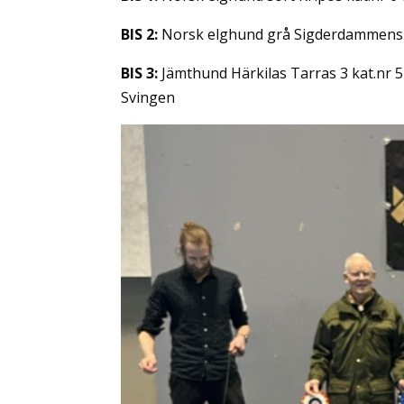
BIS 2:
Norsk elghund grå Sigderdammens O-
BIS 3:
Jämthund Härkilas Tarras 3 kat.nr 5
Svingen