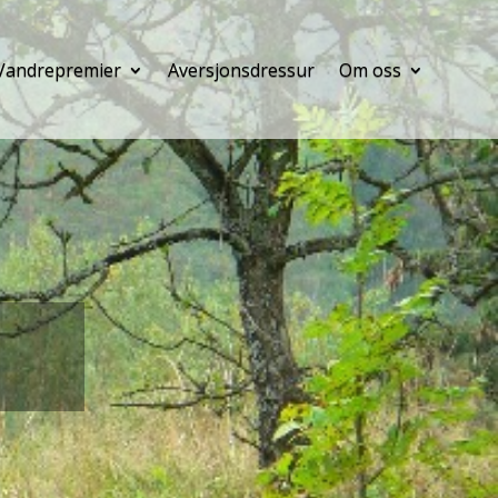
Vandrepremier
Aversjonsdressur
Om oss