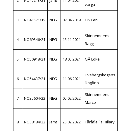
2
NO47213/21
Jämt
11.04.2021
varga
Brekk
Thorle
3
NO41571/19
NEG
07.04.2019
ON Leni
Berga
Skinnemoens
Kristi
4
NO69346/21
NEG
15.11.2021
Ragg
Eidal
Gunna
5
NO50918/21
NEG
18.05.2021
GÅ Loke
Aalien
Hvebergskogens
Ellen N
6
NO54437/21
NEG
11.06.2021
Dagfinn
Tråen
Skinnemoens
7
NO35604/22
NEG
05.02.2022
Leif Ei
Marco
Torbjø
8
NO38184/22
Jämt
25.02.2022
Tåråfjell`s Hillary
Rua
Dokke