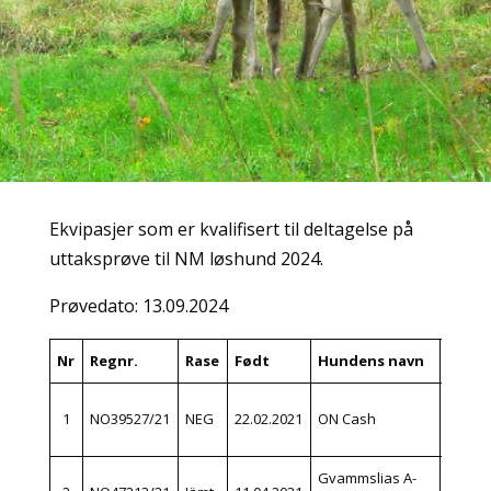
Ekvipasjer som er kvalifisert til deltagelse på
uttaksprøve til NM løshund 2024.
Prøvedato: 13.09.2024
Nr
Regnr.
Rase
Født
Hundens navn
Eier
Ola
1
NO39527/21
NEG
22.02.2021
ON Cash
Narve
Gvammslias A-
Johan