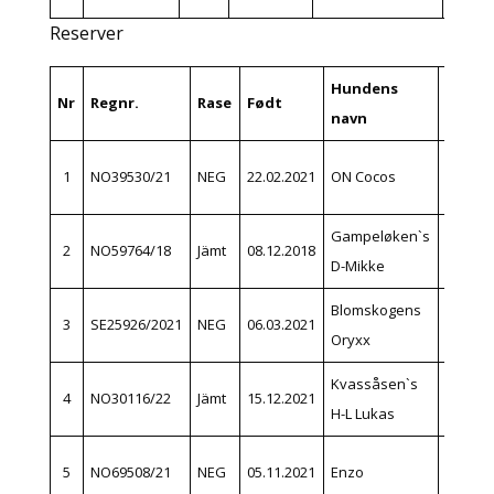
Reserver
Hundens
Nr
Regnr.
Rase
Født
Eier
navn
Max Be
1
NO39530/21
NEG
22.02.2021
ON Cocos
Hanse
Gampeløken`s
Bjørn
2
NO59764/18
Jämt
08.12.2018
D-Mikke
Veien
Blomskogens
Svein
3
SE25926/2021
NEG
06.03.2021
Oryxx
Næss
Kvassåsen`s
Kristia
4
NO30116/22
Jämt
15.12.2021
H-L Lukas
Halvor
Odd Ar
5
NO69508/21
NEG
05.11.2021
Enzo
Teksle