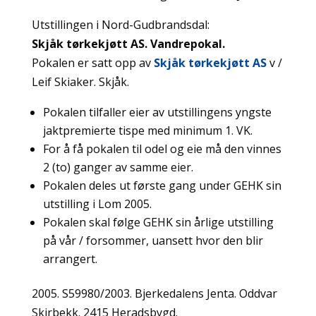
Utstillingen i Nord-Gudbrandsdal:
Skjåk tørkekjøtt AS. Vandrepokal.
Pokalen er satt opp av
Skjåk tørkekjøtt AS
v /
Leif Skiaker. Skjåk.
Pokalen tilfaller eier av utstillingens yngste
jaktpremierte tispe med minimum 1. VK.
For å få pokalen til odel og eie må den vinnes
2 (to) ganger av samme eier.
Pokalen deles ut første gang under GEHK sin
utstilling i Lom 2005.
Pokalen skal følge GEHK sin årlige utstilling
på vår / forsommer, uansett hvor den blir
arrangert.
2005. S59980/2003. Bjerkedalens Jenta. Oddvar
Skirbekk. 2415 Heradsbygd.