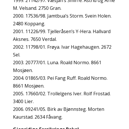
1999. 21142/97. Væsjan’s Smirre. Astrid og Arne
M. Velsand. 2750 Gran.
2000. 17536/98. Jamtbua’s Storm. Svein Holen.
2480 Koppang.
2001. 11226/99. Tjelleråsen’s Y-Hera. Hallvard
Aksnes. 7650 Verdal.
2002. 11798/01. Frøya. Ivar Hagehaugen. 2672
Sel.
2003. 20777/01. Luna. Roald Normo. 8661
Mosjøen.
2004. 01865/03. Pei Fang Ruff. Roald Normo.
8661 Mosjøen.
2005. 17660/02. Trollelgens Iver. Rolf Frostad.
3400 Lier.
2006. 09241/05. Birk av Bjønnsteg. Morten
Kaurstad. 2634 Fåvang.