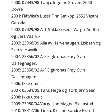
2000: 07443/98 Tanja. Ingmar Groven. 2660
Dovre.
2001: Flåtvika’s Lussi. Finn Smikop. 2652 Vestre
Gausdal.
2002: 07429/98 A-T Suldalsosens Varga. Audhild
og Lars Vaarvik
2003: 23966/99 Aila av Harvehaugen. Lisbeth og
Sverre Høyvik.
2004: 2
3856/02
A-F Elgkronas Frøy. Svin
Dalseghagen.
2005: 2
3856/02
A-F Elgkronas Frøy. Svin
Dalseghagen.
2006: Ikke utdelt
2007: 03681/05 Tara. Hege og Torbjørn Seim
2008: Ikke utdelt
2009: 23980/04 Varga. Jan Magne Blekastad
2010: 15314/06 Tinka. Kjell og Sondre Elsrud