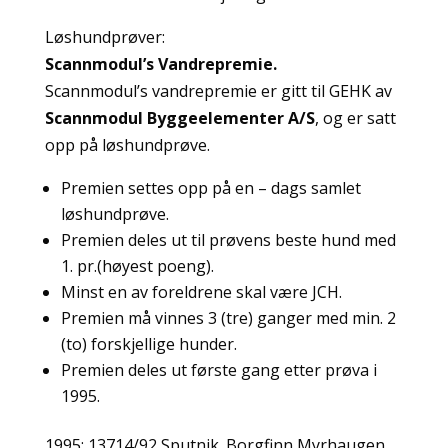
Løshundprøver:
Scannmodul’s
Vandrepremie.
Scannmodul’s vandrepremie er gitt til GEHK av
Scannmodul Byggeelementer A/S
, og er satt
opp på løshundprøve.
Premien settes opp på en – dags samlet
løshundprøve.
Premien deles ut til prøvens beste hund med
1. pr.(høyest poeng).
Minst en av foreldrene skal være JCH.
Premien må vinnes 3 (tre) ganger med min. 2
(to) forskjellige hunder.
Premien deles ut første gang etter prøva i
1995.
1995: 13714/92 Sputnik. Borgfinn Myrhaugen.