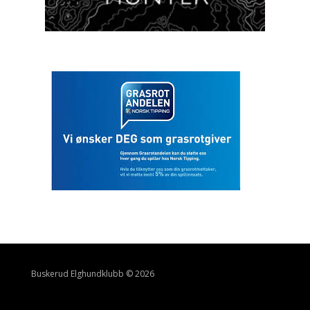
Buskerud Elghundklubb © 2026