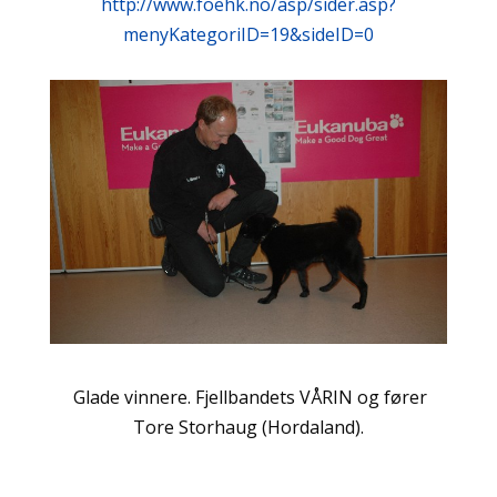
http://www.foehk.no/asp/sider.asp?
menyKategoriID=19&sideID=0
Glade vinnere.
Fjellbandets VÅRIN og fører
Tore Storhaug (Hordaland).