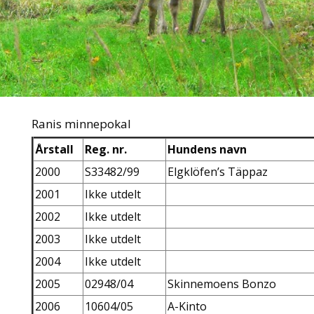
Ranis minnepokal
Årstall
Reg. nr.
Hundens navn
2000
S33482/99
Elgklöfen’s Täppaz
2001
Ikke utdelt
2002
Ikke utdelt
2003
Ikke utdelt
2004
Ikke utdelt
2005
02948/04
Skinnemoens Bonzo
2006
10604/05
A-Kinto