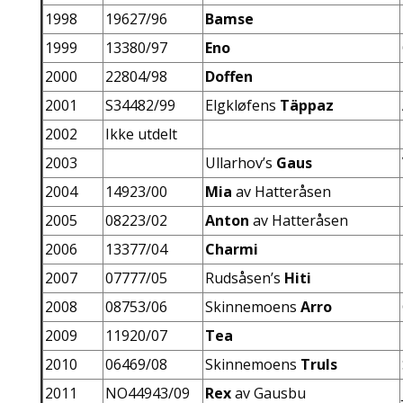
1998
19627/96
Bamse
1999
13380/97
Eno
2000
22804/98
Doffen
2001
S34482/99
Elgkløfens
Täppaz
2002
Ikke utdelt
2003
Ullarhov’s
Gaus
2004
14923/00
Mia
av Hatteråsen
2005
08223/02
Anton
av Hatteråsen
2006
13377/04
Charmi
2007
07777/05
Rudsåsen’s
Hiti
2008
08753/06
Skinnemoens
Arro
2009
11920/07
Tea
2010
06469/08
Skinnemoens
Truls
2011
NO44943/09
Rex
av Gausbu