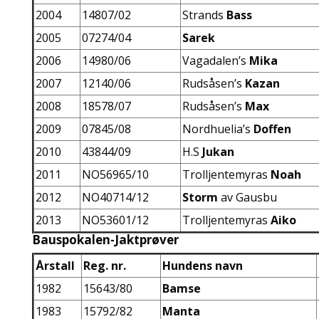
2004
14807/02
Strands
Bass
2005
07274/04
Sarek
2006
14980/06
Vagadalen’s
Mika
2007
12140/06
Rudsåsen’s
Kazan
2008
18578/07
Rudsåsen’s
Max
2009
07845/08
Nordhuelia’s
Doffen
2010
43844/09
H.S
Jukan
2011
NO56965/10
Trolljentemyras
Noah
2012
NO40714/12
Storm
av Gausbu
2013
NO53601/12
Trolljentemyras
Aiko
Bauspokalen-Jaktprøver
Årstall
Reg. nr.
Hundens navn
1982
15643/80
Bamse
1983
15792/82
Manta