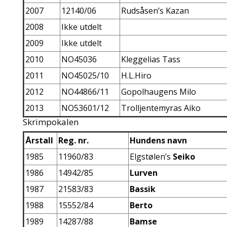
2007
12140/06
Rudsåsen’s Kazan
2008
Ikke utdelt
2009
Ikke utdelt
2010
NO45036
Kleggelias Tass
2011
NO45025/10
H.L.Hiro
2012
NO44866/11
Gopolhaugens Milo
2013
NO53601/12
Trolljentemyras Aiko
Skrimpokalen
Årstall
Reg. nr.
Hundens navn
1985
11960/83
Elgstølen’s
Seiko
1986
14942/85
Lurven
1987
21583/83
Bassik
1988
15552/84
Berto
1989
14287/88
Bamse