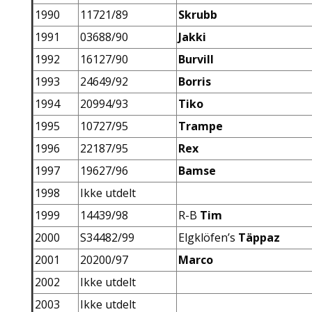
1990
11721/89
Skrubb
1991
03688/90
Jakki
1992
16127/90
Burvill
1993
24649/92
Borris
1994
20994/93
Tiko
1995
10727/95
Trampe
1996
22187/95
Rex
1997
19627/96
Bamse
1998
Ikke utdelt
1999
14439/98
R-B
Tim
2000
S34482/99
Elgklöfen’s
Täppaz
2001
20200/97
Marco
2002
Ikke utdelt
2003
Ikke utdelt