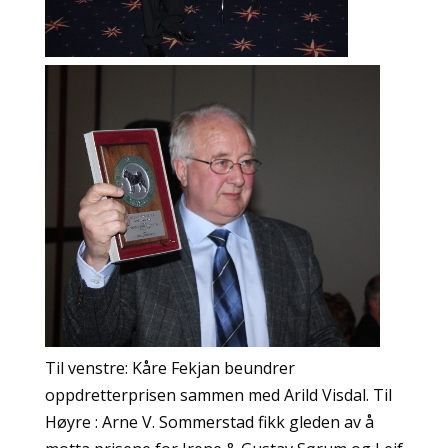
Til venstre: Kåre Fekjan beundrer
oppdretterprisen sammen med Arild Visdal. Til
Høyre : Arne V. Sommerstad fikk gleden av å