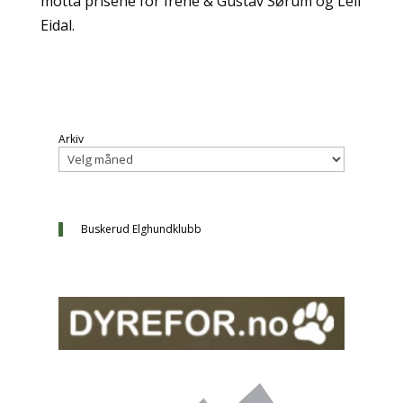
motta prisene for Irene & Gustav Sørum og Leif
Eidal.
Arkiv
Buskerud Elghundklubb