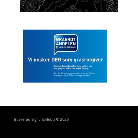
Buskerud Elghundklubb © 2026