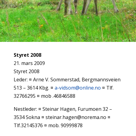
Styret 2008
21. mars 2009
Styret 2008
Leder: ¤ Arne V. Sommerstad, Bergmannsveien
513 – 3614 Kbg. ¤
a-vidsom@online.no
¤ Tlf.
32766295 ¤ mob .46846588
Nestleder: ¤ Steinar Hagen, Furumoen 32 –
3534 Sokna ¤ steinar.hagen@norema.no ¤
Tlf.32145376 ¤ mob. 90999878