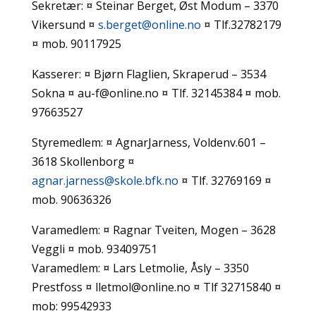
Sekretær: ¤ Steinar Berget, Øst Modum – 3370
Vikersund ¤
s.berget@online.no
¤ Tlf.32782179
¤ mob. 90117925
Kasserer: ¤ Bjørn Flaglien, Skraperud – 3534
Sokna ¤ au-f@online.no ¤ Tlf. 32145384 ¤ mob.
97663527
Styremedlem: ¤ AgnarJarness, Voldenv.601 –
3618 Skollenborg ¤
agnar.jarness@skole.bfk.no
¤ Tlf. 32769169 ¤
mob. 90636326
Varamedlem: ¤ Ragnar Tveiten, Mogen – 3628
Veggli ¤ mob. 93409751
Varamedlem: ¤ Lars Letmolie, Åsly – 3350
Prestfoss ¤ lletmol@online.no ¤ Tlf 32715840 ¤
mob: 99542933